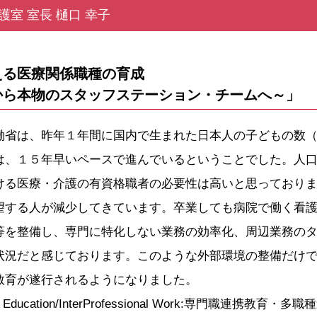
護室 室長 樋口 幸子
える医療関係職種の育成
から本物のスタッフステーション・チームへ～」
省は、昨年１年間に国内で生まれた日本人の子どもの数（
は、１５年早いペースで進んでいるということでした。人
ける医療・介護の有資格職者の必要性は高いと思っており
する人が減少してきています。卒業しても病院で働く看護
等を整備し、専門に特化しない業務の効率化、周辺業務の
状況だと感じております。このような外部環境の整備だけ
教育が遂行されるようになりました。
ional Education/InterProfessional Work:専門職連