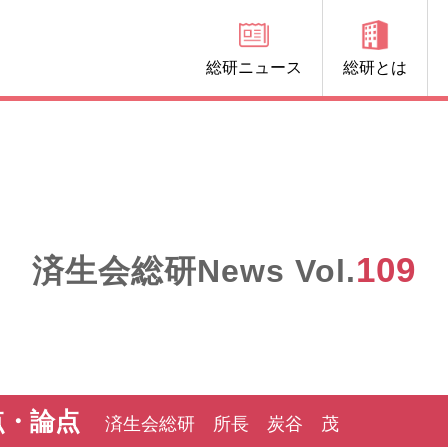
総研ニュース
総研とは
109
済生会総研News Vol.
点・論点
済生会総研 所長 炭谷 茂