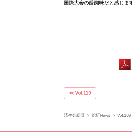
国際大会の醍醐味だと感じます。
≪
Vol.110
済生会総研
>
総研News
> Vol.109