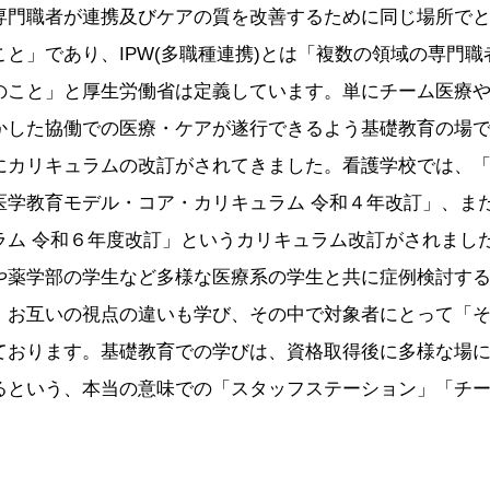
専門職者が連携及びケアの質を改善するために同じ場所で
と」であり、IPW(多職種連携)とは「複数の領域の専門
のこと」と厚生労働省は定義しています。単にチーム医療
かした協働での医療・ケアが遂行できるよう基礎教育の場
カリキュラムの改訂がされてきました。看護学校では、「
医学教育モデル・コア・カリキュラム 令和４年改訂」、ま
ラム 令和６年度改訂」というカリキュラム改訂がされまし
や薬学部の学生など多様な医療系の学生と共に症例検討す
、お互いの視点の違いも学び、その中で対象者にとって「
ております。基礎教育での学びは、資格取得後に多様な場
るという、本当の意味での「スタッフステーション」「チ