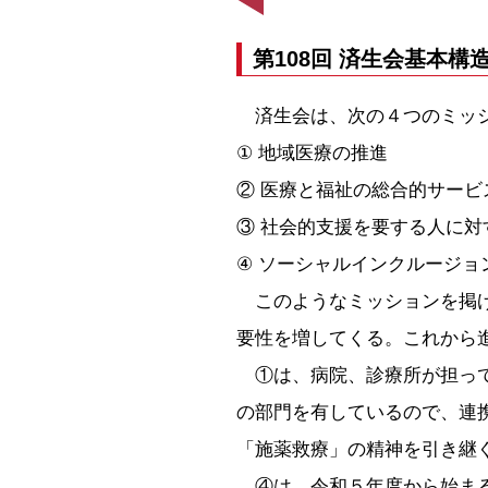
第108回 済生会基本
済生会は、次の４つのミッシ
① 地域医療の推進
② 医療と福祉の総合的サービ
③ 社会的支援を要する人に対
④ ソーシャルインクルージ
このようなミッションを掲げ
要性を増してくる。これから
①は、病院、診療所が担って
の部門を有しているので、連
「施薬救療」の精神を引き継
④は、令和５年度から始まる